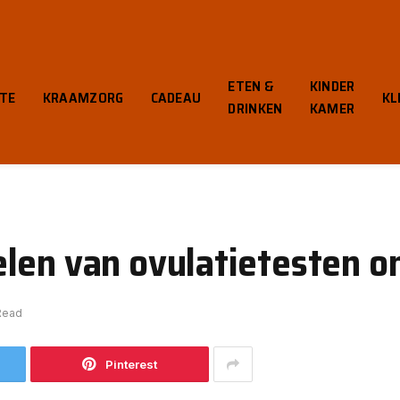
ETEN &
KINDER
TE
KRAAMZORG
CADEAU
KL
DRINKEN
KAMER
elen van ovulatietesten 
Read
Pinterest