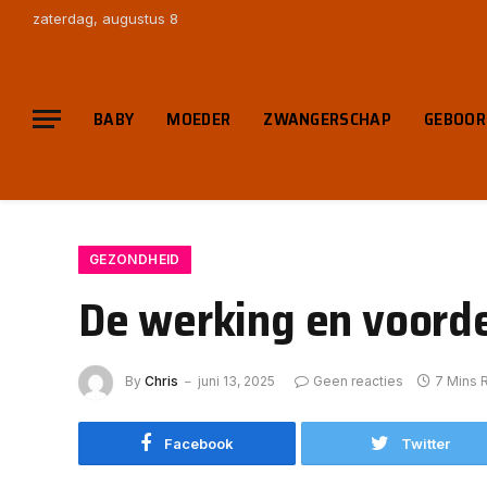
zaterdag, augustus 8
BABY
MOEDER
ZWANGERSCHAP
GEBOOR
GEZONDHEID
De werking en voord
By
Chris
juni 13, 2025
Geen reacties
7 Mins 
Facebook
Twitter