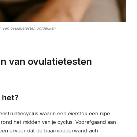
 van ovulatietesten ontdekken
n van ovulatietesten
 het?
enstruatiecyclus waarin een eierstok een rijpe
ats rond het midden van je cyclus. Voorafgaand aan
geen ervoor dat de baarmoederwand zich