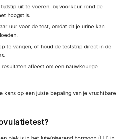
ijdstip uit te voeren, bij voorkeur rond de
t hoogst is.
r uur voor de test, omdat dit je urine kan
loeden.
p te vangen, of houd de teststrip direct in de
es.
e resultaten afleest om een nauwkeurige
e kans op een juiste bepaling van je vruchtbare
ovulatietest?
een piek is in het luteïniserend hormoon (LH) in